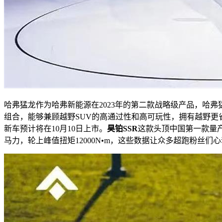
哈弗猛龙作为哈弗新能源在2023年的第二款战略级产品，哈弗猛
组合，能够兼顾越野SUV的高通过性和高可玩性，拥有越野
新车预计将在10月10日上市。
昊铂SSR
这款头顶中国第一款量产
马力，轮上峰值扭矩12000N•m，这些数据让众多超跑粉丝们