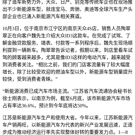
除了造车新势力外，大众、日产、别克等传统车企也在现场推
出不少新能源车型，就连宝马、奔驰、奥迪等全球汽车生产头
部企业也已涌入新能源汽车相关赛道。
10月3日，位于南京市江宁区的南京天众4S店，销售人员陶翠
翠正在向客户魏先生介绍大众ID3这款车。在完成了试驾、了
解金融贷款服务、填表、付款等一系列程序后，魏先生现场顺
利提到一辆新车。陶翠翠告诉记者，假期以来，到店里看车试
驾的顾客越来越多，尤其是像ID3这样的电动汽车，越来越受
到消费者关注。“相比之前，我们的门店客流量有了较大幅度
增长，除了比较受欢迎的燃油车型以外，新能源车型销量提升
较快，受到消费者青睐。”
“新能源消费已成汽车市场主流。”江苏省汽车流通协会秘书长
徐士刚表示，以南京为例，截至6月底，该市新能源汽车市场
占有率达36.6%，预计到今年底将达50%。
江苏是新能源汽车生产和使用大省。今年以来，江苏新能源汽
车产销两旺，以新能源汽车为代表的新兴产业发展迅速，正逐
步成为推动经济运行率先实现整体好转的重要发力点。1—8