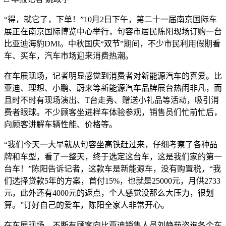
“得，就它了，下单！”10月2日下午，第二十一届南京国际车
展正在南京国际博览中心举行，句容市居民陈阳现场订购一台
比亚迪海豹DMI。中秋国庆“双节”期间，不少市民利用假期看
车、买车，汽车市场迎来消费热潮。
在车展现场，记者明显感觉到消费者对新能源汽车的喜爱。比
亚迪、理想、小鹏、蔚来等新能源汽车品牌展台热闹非凡，而
且时不时有现场演出、T台走秀、赠送小礼品等活动，吸引消
费者眼球。不少顾客坐进样车体验参观，销售员们忙前忙后，
向顾客讲解车辆性能、价格等。
“我们今天一大早就从句容坐高铁赶过来，仔细考察了各种品
牌和车型，看了一整天，终于选定这台车，这是我们家的第一
台车！”陈阳告诉记者，这款车是新能源车，没有购置税，“我
们选择贷款5年的方案，首付15%，也就是25000元，月供2733
元，此外还有4000元的返点，个人感觉没那么大压力，很划
算。”订好自己的爱车，陈阳全家人非常开心。
在车展现场，不断有顾客向比亚迪销售人员刘静茹咨询各个车