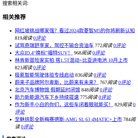
搜索相关词:
相关推荐
网红坡挑战哪家强？看过2024款菱智M5的你将刷新认知
819
阅读
0
评论
试驾奇瑞舒享家，驾控不输合资油车
772
阅读
0
评论
大众ID.4“换标”福特SUV！
968
阅读
0
评论
林肯新冒险家实拍 搭1.5T混动+比亚迪电池 10月上市
823
阅读
0
评论
极氪智能驾驶体验专线启动
836
阅读
0
评论
蔚来子品牌阿尔卑斯，比蔚来有未来？
767
阅读
0
评论
北京汽车博物馆 假期延时闭馆
848
阅读
0
评论
助力新能源汽车下乡持续提速
775
阅读
0
评论
作为新手小白的你们，这些车闭着眼就能买！
829
阅读
0
评论
至魅掠影全新梅赛德斯-AMG SL 63 4MATIC+上市
784
阅
读
0
评论