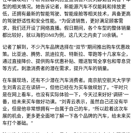
型的相关情况。她告诉记者，新能源汽车不仅能耗和排放更
低，还拥有最新的智能驾驶、智能座舱等相关技术，具备更高
的驾驶舒适性和安全性能。“为促进销售，更好满足顾客需
求，我们还开设了网络直播。假日期间，各个车型的整体销量
都比较好，就以海豹DMI为例，这几天之内卖了10余辆。”
记者了解到，不少汽车品牌选择在“双节”期间推出购车优惠政
策。比亚迪、腾势、凯迪拉克、特斯拉、零跑等十几家车企，
通过直接降价、提供购车优惠补贴、赠送智驾全享包和零息贷
等方式，刺激消费者的潜在需求，提升汽车的销量。
在车展现场，还有不少潜在汽车消费者。南京航空航天大学学
生刘青云正在读研一，但他已经在为买车做规划了。“平时只
是在网上看车，也没有实际体验一下，今天过来好好‘调研’一
番，给未来买车做好功课。”刘青云表示，虽然自己还没有毕
业，但是他非常想拥有一台属于自己的车，“所以趁着这次车
展的机会，更多更全面地了解一下各个品牌的汽车，给未来买
车打个基础。”