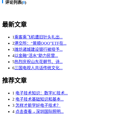
评论列表(
0
)
最新文章
1
乘客乘飞机遭旧针头扎出...
2
港交所：“景顺QQQ”ETF在...
3
潍坊诸城建设银行被授予...
4
以金融“活水”助力民营...
5
热烈庆祝山东花朝节、诗...
6
三国电视人共话传统文化...
推荐文章
1
电子技术知识：数字IC技术...
2
电子技术基础知识和基本...
3
怎样才能学好电子技术？
4
点击查看→深圳国际照明...