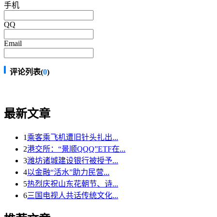
手机
QQ
Email
评论列表(
0
)
最新文章
1
乘客乘飞机遭旧针头扎出...
2
港交所：“景顺QQQ”ETF在...
3
潍坊诸城建设银行被授予...
4
以金融“活水”助力民营...
5
热烈庆祝山东花朝节、诗...
6
三国电视人共话传统文化...