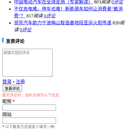
中国电动汽车在全球走俏（专家解读）
803
阅读
0
评论
不仅充电难，停车也难！新能源车如何让消费者“敢消
费”？
817
阅读
0
评论
领克汽车助力宁波梅山智造基地段亚运火炬传递
820
阅
读
0
评论
发表评论
登录
•
注册
匿名评论时，请补充填写以下信息：
昵称
*
网站
*
以下联系方式请至少填写一种：