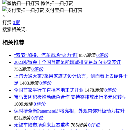
微信扫一扫打赏
支付宝扫一扫打赏
×
打赏
0
赞
搜索相关词:
相关推荐
“双节”加持，汽车市场“火力”旺
857
阅读
0
评论
2023服贸会｜全国首笔氢能碳减排交易意向协议签订
752
阅读
0
评论
上汽大通大家7采用家族式设计语言，侧面看上去硬性十
足
1403
阅读
0
评论
全国首家平行车直播基地正式开业
1478
阅读
0
评论
宝马集团积极推动绿色合作 支持零排放出行多元化转型
1009
阅读
0
评论
保时捷全新Panamera即将亮相，外观内饰升级动力提升
831
阅读
0
评论
无锡车险市场迎来业态重构
785
阅读
0
评论