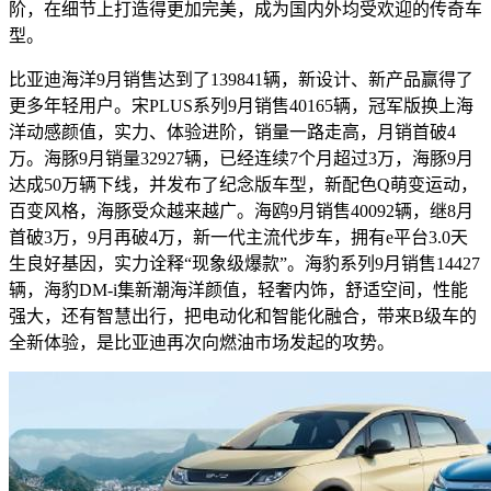
阶，在细节上打造得更加完美，成为国内外均受欢迎的传奇车
型。
比亚迪海洋9月销售达到了139841辆，新设计、新产品赢得了
更多年轻用户。宋PLUS系列9月销售40165辆，冠军版换上海
洋动感颜值，实力、体验进阶，销量一路走高，月销首破4
万。海豚9月销量32927辆，已经连续7个月超过3万，海豚9月
达成50万辆下线，并发布了纪念版车型，新配色Q萌变运动，
百变风格，海豚受众越来越广。海鸥9月销售40092辆，继8月
首破3万，9月再破4万，新一代主流代步车，拥有e平台3.0天
生良好基因，实力诠释“现象级爆款”。海豹系列9月销售14427
辆，海豹DM-i集新潮海洋颜值，轻奢内饰，舒适空间，性能
强大，还有智慧出行，把电动化和智能化融合，带来B级车的
全新体验，是比亚迪再次向燃油市场发起的攻势。