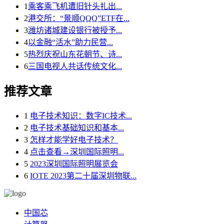
1
乘客乘飞机遭旧针头扎出...
2
港交所：“景顺QQQ”ETF在...
3
潍坊诸城建设银行被授予...
4
以金融“活水”助力民营...
5
热烈庆祝山东花朝节、诗...
6
三国电视人共话传统文化...
推荐文章
1
电子技术知识：数字IC技术...
2
电子技术基础知识和基本...
3
怎样才能学好电子技术？
4
点击查看→深圳国际照明...
5
2023深圳国际照明展览会
6
IOTE 2023第二十届深圳物联...
中国芯