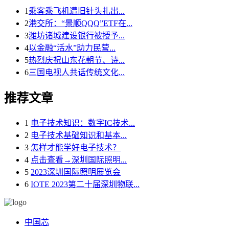
1
乘客乘飞机遭旧针头扎出...
2
港交所：“景顺QQQ”ETF在...
3
潍坊诸城建设银行被授予...
4
以金融“活水”助力民营...
5
热烈庆祝山东花朝节、诗...
6
三国电视人共话传统文化...
推荐文章
1
电子技术知识：数字IC技术...
2
电子技术基础知识和基本...
3
怎样才能学好电子技术？
4
点击查看→深圳国际照明...
5
2023深圳国际照明展览会
6
IOTE 2023第二十届深圳物联...
中国芯