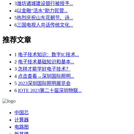
3
潍坊诸城建设银行被授予...
4
以金融“活水”助力民营...
5
热烈庆祝山东花朝节、诗...
6
三国电视人共话传统文化...
推荐文章
1
电子技术知识：数字IC技术...
2
电子技术基础知识和基本...
3
怎样才能学好电子技术？
4
点击查看→深圳国际照明...
5
2023深圳国际照明展览会
6
IOTE 2023第二十届深圳物联...
中国芯
计算器
电路图