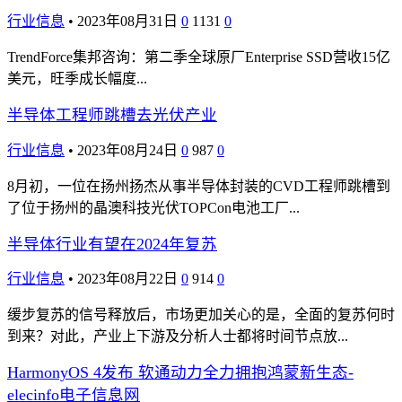
行业信息
•
2023年08月31日
0
1131
0
TrendForce集邦咨询：第二季全球原厂Enterprise SSD营收15亿
美元，旺季成长幅度...
半导体工程师跳槽去光伏产业
行业信息
•
2023年08月24日
0
987
0
8月初，一位在扬州扬杰从事半导体封装的CVD工程师跳槽到
了位于扬州的晶澳科技光伏TOPCon电池工厂...
半导体行业有望在2024年复苏
行业信息
•
2023年08月22日
0
914
0
缓步复苏的信号释放后，市场更加关心的是，全面的复苏何时
到来？对此，产业上下游及分析人士都将时间节点放...
HarmonyOS 4发布 软通动力全力拥抱鸿蒙新生态-
elecinfo电子信息网