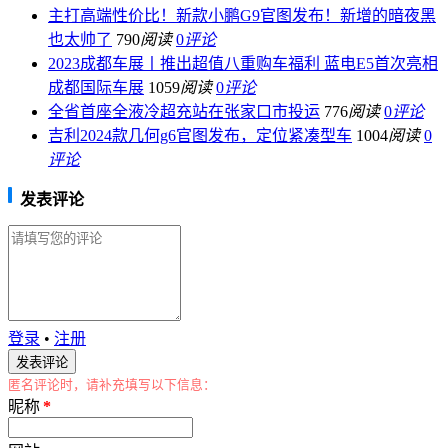
主打高端性价比！新款小鹏G9官图发布！新增的暗夜黑
也太帅了
790
阅读
0
评论
2023成都车展丨推出超值八重购车福利 蓝电E5首次亮相
成都国际车展
1059
阅读
0
评论
全省首座全液冷超充站在张家口市投运
776
阅读
0
评论
吉利2024款几何g6官图发布，定位紧凑型车
1004
阅读
0
评论
发表评论
登录
•
注册
匿名评论时，请补充填写以下信息：
昵称
*