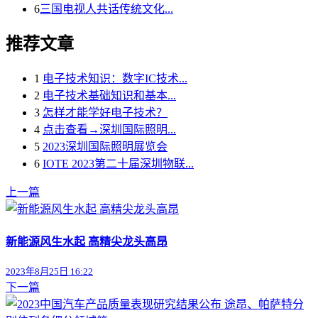
6
三国电视人共话传统文化...
推荐文章
1
电子技术知识：数字IC技术...
2
电子技术基础知识和基本...
3
怎样才能学好电子技术？
4
点击查看→深圳国际照明...
5
2023深圳国际照明展览会
6
IOTE 2023第二十届深圳物联...
上一篇
新能源风生水起 高精尖龙头高昂
2023年8月25日 16:22
下一篇