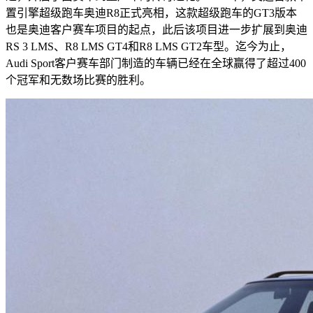
置引擎超级跑车奥迪R8正式亮相，这款超级跑车的GT3版本
也是奥迪客户赛车项目的起点，此后该项目进一步扩展到奥迪
RS 3 LMS、R8 LMS GT4和R8 LMS GT2车型。迄今为止，
Audi Sport客户赛车部门制造的车辆已经在全球赢得了超过400
个冠军和无数场比赛的胜利。