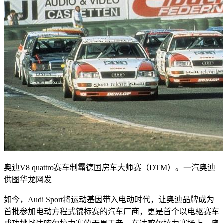
奥迪V8 quattro赛车制霸德国房车大师赛（DTM）。一汽奥迪
供图华龙网发
如今，Audi Sport将运动基因带入电动时代，让奥迪品牌成为
首批参加电动方程式锦标赛的汽车厂商，更是首个以电驱赛车