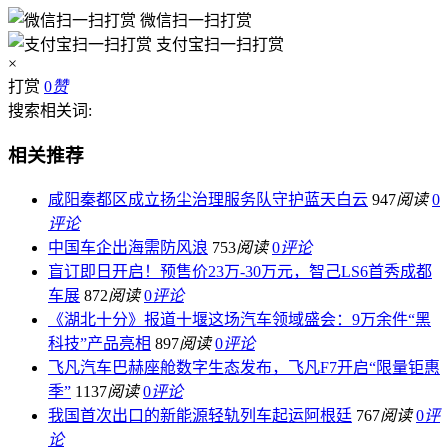
微信扫一扫打赏
支付宝扫一扫打赏
×
打赏
0
赞
搜索相关词:
相关推荐
咸阳秦都区成立扬尘治理服务队守护蓝天白云
947
阅读
0
评论
中国车企出海需防风浪
753
阅读
0
评论
盲订即日开启！预售价23万-30万元，智己LS6首秀成都
车展
872
阅读
0
评论
《湖北十分》报道十堰这场汽车领域盛会：9万余件“黑
科技”产品亮相
897
阅读
0
评论
飞凡汽车巴赫座舱数字生态发布，飞凡F7开启“限量钜惠
季”
1137
阅读
0
评论
我国首次出口的新能源轻轨列车起运阿根廷
767
阅读
0
评
论