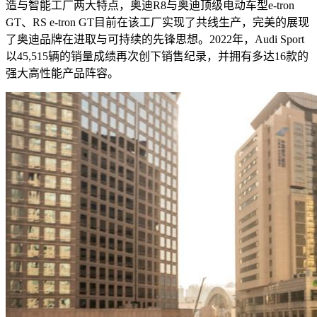
造与智能工厂两大特点，奥迪R8与奥迪顶级电动车型e-tron
GT、RS e-tron GT目前在该工厂实现了共线生产，完美的展现
了奥迪品牌在进取与可持续的先锋思想。2022年，Audi Sport
以45,515辆的销量成绩再次创下销售纪录，并拥有多达16款的
强大高性能产品阵容。