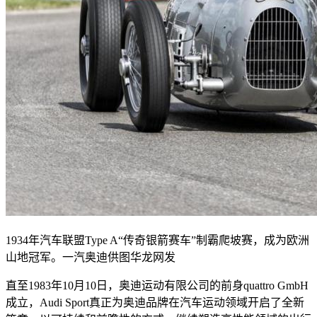
1934年汽车联盟Type A“传奇银箭赛车”制霸爬坡赛，成为欧洲
山地冠军。一汽奥迪供图华龙网发
直至1983年10月10日，奥迪运动有限公司的前身quattro GmbH
成立，Audi Sport真正为奥迪品牌在汽车运动领域开启了全新