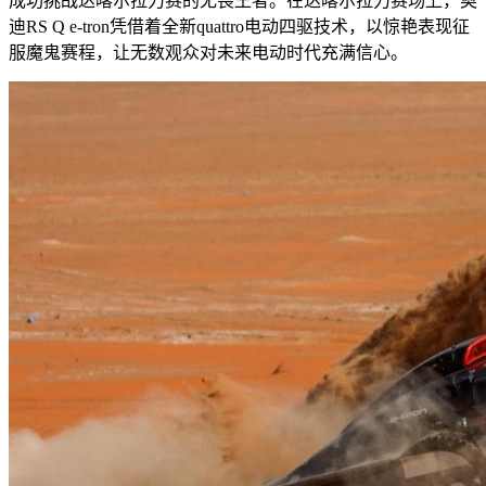
成功挑战达喀尔拉力赛的无畏王者。在达喀尔拉力赛场上，奥
迪RS Q e-tron凭借着全新quattro电动四驱技术，以惊艳表现征
服魔鬼赛程，让无数观众对未来电动时代充满信心。