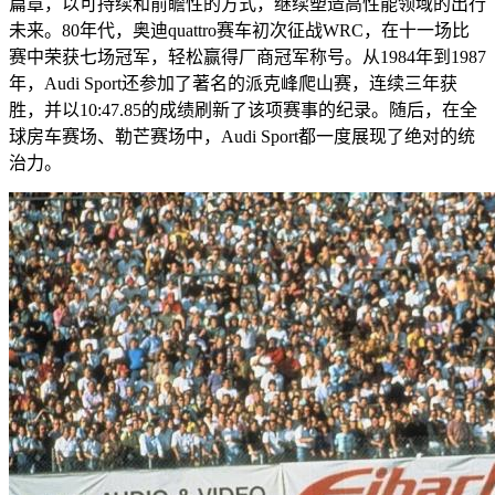
篇章，以可持续和前瞻性的方式，继续塑造高性能领域的出行
未来。80年代，奥迪quattro赛车初次征战WRC，在十一场比
赛中荣获七场冠军，轻松赢得厂商冠军称号。从1984年到1987
年，Audi Sport还参加了著名的派克峰爬山赛，连续三年获
胜，并以10:47.85的成绩刷新了该项赛事的纪录。随后，在全
球房车赛场、勒芒赛场中，Audi Sport都一度展现了绝对的统
治力。