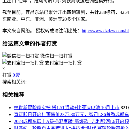
上出口“便车”，推动每周1到2列铁海联运班列密集开行。
截至目前，宜昌东站已累计开出四趟班列，共计288标箱，4
东南亚、中东、非洲、美洲等20多个国家。
本文来自网络。 授权转载请注明出处：
http://www.dzdzw.com/blo
给这篇文章的作者打赏
微信扫一扫打赏
支付宝扫一扫打赏
×
打赏
0
赞
搜索相关词:
相关推荐
林肯新冒险家实拍 搭1.5T混动+比亚迪电池 10月上市
821
盲订即日开启！预售价23万-30万元，智己LS6首秀成都
2023成都车展丨A级插混家轿“新爆款” 吉利银河L6开启
财鑫闻丨轮胎自主品牌进入“拼技术”时代 赛轮轮胎高投