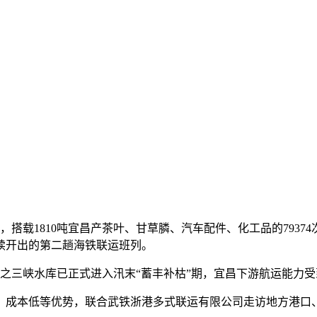
，搭载1810吨宜昌产茶叶、甘草膦、汽车配件、化工品的793
续开出的第二趟海铁联运班列。
加之三峡水库已正式进入汛末“蓄丰补枯”期，宜昌下游航运能力
、成本低等优势，联合武铁浙港多式联运有限公司走访地方港口