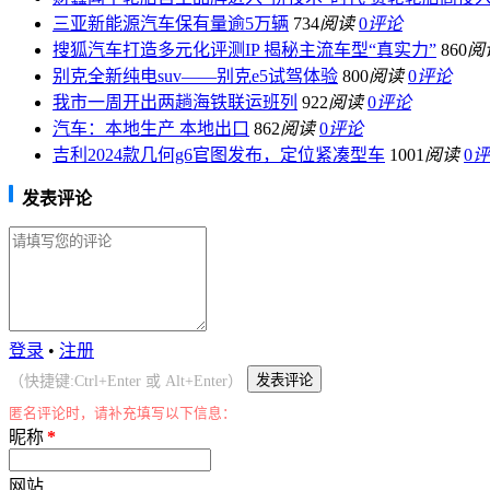
三亚新能源汽车保有量逾5万辆
734
阅读
0
评论
搜狐汽车打造多元化评测IP 揭秘主流车型“真实力”
860
阅
别克全新纯电suv——别克e5试驾体验
800
阅读
0
评论
我市一周开出两趟海铁联运班列
922
阅读
0
评论
汽车：本地生产 本地出口
862
阅读
0
评论
吉利2024款几何g6官图发布，定位紧凑型车
1001
阅读
0
评
发表评论
登录
•
注册
（快捷键:Ctrl+Enter 或 Alt+Enter）
匿名评论时，请补充填写以下信息：
昵称
*
网站