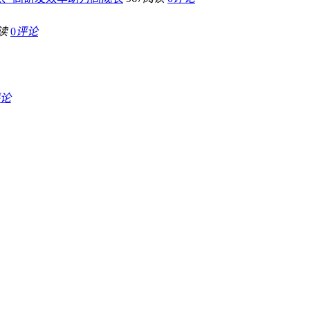
读
0
评论
论