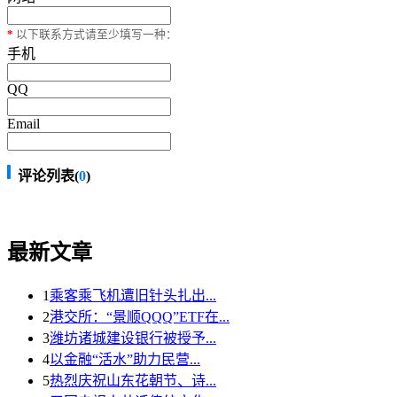
*
以下联系方式请至少填写一种：
手机
QQ
Email
评论列表(
0
)
最新文章
1
乘客乘飞机遭旧针头扎出...
2
港交所：“景顺QQQ”ETF在...
3
潍坊诸城建设银行被授予...
4
以金融“活水”助力民营...
5
热烈庆祝山东花朝节、诗...