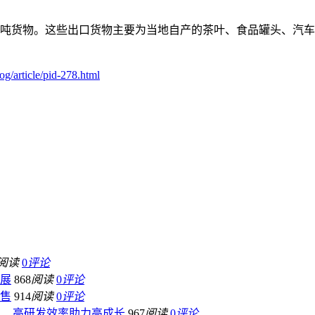
254吨货物。这些出口货物主要为当地自产的茶叶、食品罐头、汽
g/article/pid-278.html
阅读
0
评论
车展
868
阅读
0
评论
预售
914
阅读
0
评论
入、高研发效率助力高成长
967
阅读
0
评论