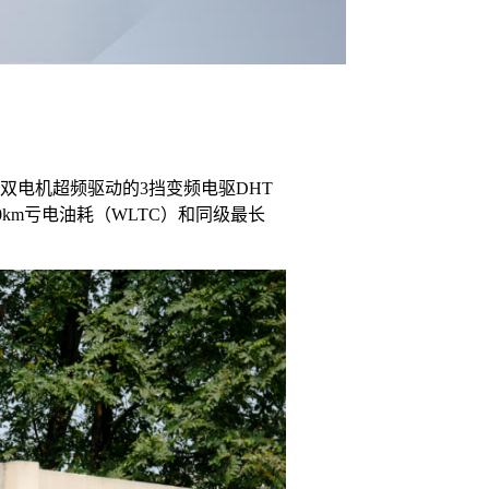
P2双电机超频驱动的3挡变频电驱DHT
0km亏电油耗（WLTC）和同级最长