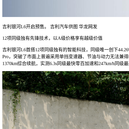
吉利银河L6开启预售。 吉利汽车供图 华龙网发
12项同级独有先锋技术，以A级价格享有越级价值
吉利银河L6首搭12项同级独有的智能科技，同级唯一创下44.2
Pro，突破了市面上普遍采用单挡变速器、节油与动力无法兼得的技
1370km综合续航，实测6.3s同级最快零百加速和247km/h同级