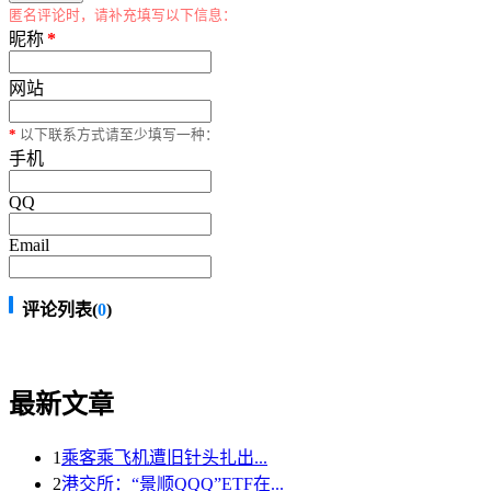
匿名评论时，请补充填写以下信息：
昵称
*
网站
*
以下联系方式请至少填写一种：
手机
QQ
Email
评论列表(
0
)
最新文章
1
乘客乘飞机遭旧针头扎出...
2
港交所：“景顺QQQ”ETF在...