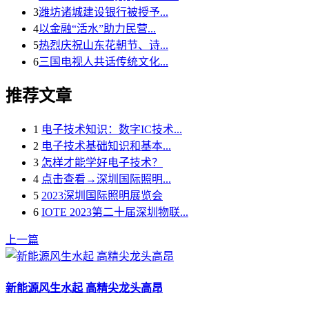
3
潍坊诸城建设银行被授予...
4
以金融“活水”助力民营...
5
热烈庆祝山东花朝节、诗...
6
三国电视人共话传统文化...
推荐文章
1
电子技术知识：数字IC技术...
2
电子技术基础知识和基本...
3
怎样才能学好电子技术？
4
点击查看→深圳国际照明...
5
2023深圳国际照明展览会
6
IOTE 2023第二十届深圳物联...
上一篇
新能源风生水起 高精尖龙头高昂