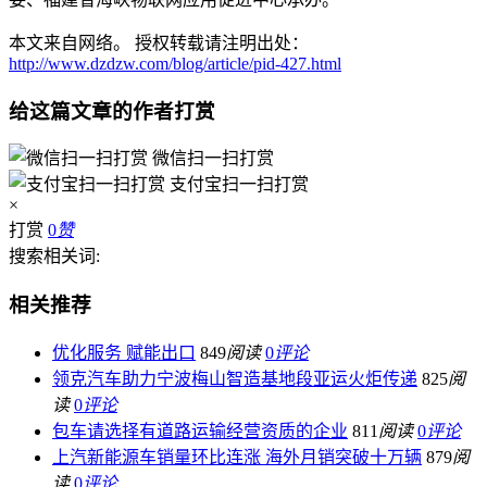
本文来自网络。 授权转载请注明出处：
http://www.dzdzw.com/blog/article/pid-427.html
给这篇文章的作者打赏
微信扫一扫打赏
支付宝扫一扫打赏
×
打赏
0
赞
搜索相关词:
相关推荐
优化服务 赋能出口
849
阅读
0
评论
领克汽车助力宁波梅山智造基地段亚运火炬传递
825
阅
读
0
评论
包车请选择有道路运输经营资质的企业
811
阅读
0
评论
上汽新能源车销量环比连涨 海外月销突破十万辆
879
阅
读
0
评论