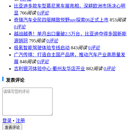
比亚迪多款车型慕尼黑车展亮相，深耕欧洲市场决心明
显
766
阅读
0
评论
奇瑞汽车全民四驱精致悦野suv探索06正式上市
853
阅读
0
评论
越战越勇！单月出口量破2.5万台，比亚迪夺得多国新能
源销冠
795
阅读
0
评论
极氪智能驾驶体验专线启动
843
阅读
0
评论
广汽传祺：打造自主国产品牌，推动汽车产业高质量发
展
848
阅读
0
评论
吉利银河体验中心·衢州友华店开业
882
阅读
0
评论
发表评论
登录
•
注册