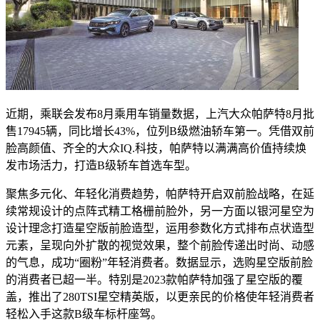
近期，乘联会发布8月乘用车销量数据，上汽大众帕萨特8月批
售17945辆，同比增长43%，位列B级燃油轿车第一。凭借双前
脸高颜值、齐全的大众IQ.科技，帕萨特以满满高价值持续焕
发市场活力，打造B级轿车首选车型。
聚焦多元化、年轻化消费趋势，帕萨特开启双前脸战略，在延
续常规设计的点阵式精工格栅前脸外，另一方面以银河星空为
设计理念打造星空版前脸造型，运用参数化方式排布点状造型
元素，呈现向外扩散的视觉效果，整个前脸传递出时尚、动感
的气息，成功“圈粉”年轻消费者。数据显示，选购星空版前脸
的消费者已超一半。特别是2023款帕萨特加强了星空版的覆
盖，推出了280TSI星空精英版，以更亲民的价格使年轻消费者
轻松入手这款B级车标杆座驾。