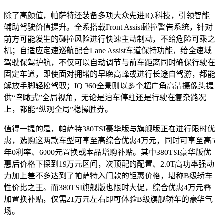
除了高颜值，帕萨特还装备多项大众先进IQ.科技，引领智能
辅助驾驶价值提升。全系搭载Front Assist碰撞警告系统，针对
前方可能发生的碰撞风险进行快速主动制动，不给危险可乘之
机；自适应定速巡航配合Lane Assist车道保持功能，给全速域
驾驶保驾护航，不仅可以自动调节与前车距离同时确保行驶在
固定车道，即使面对拥堵的早晚高峰或进行长途自驾游，都能
解放手脚轻松驾驭；IQ.360全景则以多个超广角高清摄像头提
供“鸟瞰式”全局视角，无论是泊车停驻还是行驶在复杂路况
上，都能“纵观全局”稳操胜券。
值得一提的是，帕萨特380TSI豪华版与旗舰版正在进行限时优
惠，选购这两款车型可享至高综合优惠4万元，同时可享至高5
年0利率、6000元置换或本品增购补贴。其中380TSI豪华版优
惠后价格下探到19万元区间，次顶配的配置、2.0T高功率强动
力加上差不多达到了帕萨特入门款的钜惠价格，堪称B级轿车
性价比之王。而380TSI旗舰版也限时大促，综合优惠4万元叠
加置换补贴，仅需21万元左右即可体验B级旗舰轿车的豪华气
场。