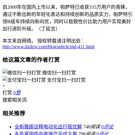
自2000年在国内上市以来，帕萨特已收获335万用户的青睐，
通过不断出新的年轻化表达和持续创新的品质实力，帕萨特引
领B级车持续向新向优，同时以极致性价比助力用户实现美好
出行进阶升级。（丁延吉）
本文来自网络。 授权转载请注明出处：
http://www.dzdzw.com/blog/article/pid-411.html
给这篇文章的作者打赏
微信扫一扫打赏
支付宝扫一扫打赏
×
打赏
0
赞
搜索相关词:
相关推荐
全新雅阁诠释电动化出行极优解
748
阅读
0
评论
永年紧固件中高端产品成主角
798
阅读
0
评论