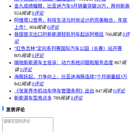
金九成绩耀眼，比亚迪汽车9月销量突破28万，再创新高
924
阅读
0
评论
阿维塔12首秀，科技生活与时尚设计的完美融合，年底
上市！
804
阅读
0
评论
我国首次出口的新能源轻轨列车起运阿根廷
766
阅读
0
评
论
“红色吉林”定向系列赛国际汽车公园（长春）站开赛
805
阅读
0
评论
瑞驰新能源车主投诉：动力系统问题和服务态度
867
阅
读
0
评论
海豚跃起，力争向上，比亚迪海豚连续7个月销量超3万
842
阅读
0
评论
《张家界市机动车停车管理条例》出台
847
阅读
0
评论
新能源车型亮点多
789
阅读
0
评论
发表评论