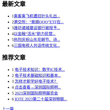
最新文章
1
乘客乘飞机遭旧针头扎出...
2
港交所：“景顺QQQ”ETF在...
3
潍坊诸城建设银行被授予...
4
以金融“活水”助力民营...
5
热烈庆祝山东花朝节、诗...
6
三国电视人共话传统文化...
推荐文章
1
电子技术知识：数字IC技术...
2
电子技术基础知识和基本...
3
怎样才能学好电子技术？
4
点击查看→深圳国际照明...
5
2023深圳国际照明展览会
6
IOTE 2023第二十届深圳物联...
上一篇