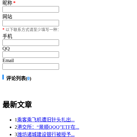
昵称
*
网站
*
以下联系方式请至少填写一种：
手机
QQ
Email
评论列表(
0
)
最新文章
1
乘客乘飞机遭旧针头扎出...
2
港交所：“景顺QQQ”ETF在...
3
潍坊诸城建设银行被授予...