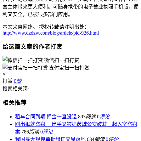
营主体带来更大便利。可随身携带的电子营业执照手机版，便
利又安全，已被很多部门应用。
本文来自网络。 授权转载请注明出处：
http://www.dzdzw.com/blog/article/pid-926.html
给这篇文章的作者打赏
微信扫一扫打赏
支付宝扫一扫打赏
×
打赏
0
赞
搜索相关词:
相关推荐
租车合同到期 押金一直没退
893
阅读
0
评论
刚出狱就盗窃 一出手又被抓芮城公安破获一起入室盗窃
案
786
阅读
0
评论
我国最大规模单批绿证交易落地
634
阅读
0
评论