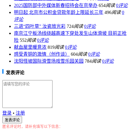
2025国防部中外媒体新春招待会在京举办
654
阅读
0
评论
明日起 北京市公积金贷款年龄上限延长三年
496
阅读
0
评论
三进“四叶草” 汝瓷放光彩
724
阅读
0
评论
南京江宁板汤线绕越高速下穿处发生山体滑坡 目前正抢
险
552
阅读
0
评论
献血屋里暖意浓
819
阅读
0
评论
感受青铜的激情（创作谈）
604
阅读
0
评论
沈阳怪坡国际滑雪场戏雪乐园关园
784
阅读
0
评论
发表评论
登录
•
注册
匿名评论时，请补充填写以下信息：