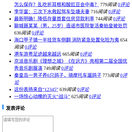
怎么保存？乱吃折耳根和酸豇豆会中毒？
779
阅读
0
评论
李华富：三次下水救起驾车坠塘夫妻
716
阅读
0
评论
最新明确！降低存量首套住房贷款利率
744
阅读
0
评论
聊城聂某某（男，25岁）造谣市医院复活秦始皇被处罚
636
阅读
0
评论
海口甲子镇一半挂货车侧翻 消防紧急处置化险为夷
654
阅读
0
评论
港车游粤足迹越来越远
665
阅读
0
评论
京派音乐剧《理想之城》《在远方》亮相第二届全国优
秀音乐剧展演
749
阅读
0
评论
秦皇岛一男子养6只鸽子，骑摩托车遛鸽子
773
阅读
0
评
论
这份表扬来自“12345”
639
阅读
0
评论
一场惊心动魄的灭火“战斗”
625
阅读
0
评论
发表评论