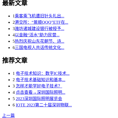
最新文章
1
乘客乘飞机遭旧针头扎出...
2
港交所：“景顺QQQ”ETF在...
3
潍坊诸城建设银行被授予...
4
以金融“活水”助力民营...
5
热烈庆祝山东花朝节、诗...
6
三国电视人共话传统文化...
推荐文章
1
电子技术知识：数字IC技术...
2
电子技术基础知识和基本...
3
怎样才能学好电子技术？
4
点击查看→深圳国际照明...
5
2023深圳国际照明展览会
6
IOTE 2023第二十届深圳物联...
上一篇