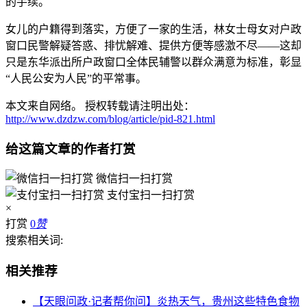
的手续。
女儿的户籍得到落实，方便了一家的生活，林女士母女对户政
窗口民警解疑答惑、排忧解难、提供方便等感激不尽——这却
只是东华派出所户政窗口全体民辅警以群众满意为标准，彰显
“人民公安为人民”的平常事。
本文来自网络。 授权转载请注明出处：
http://www.dzdzw.com/blog/article/pid-821.html
给这篇文章的作者打赏
微信扫一扫打赏
支付宝扫一扫打赏
×
打赏
0
赞
搜索相关词:
相关推荐
【天眼问政·记者帮你问】炎热天气，贵州这些特色食物