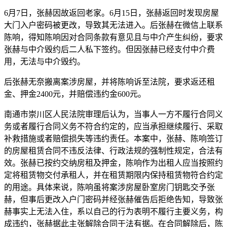
6月7日，张赫因故返回老家。6月15日，张赫返回时发现房屋
大门入户密码被更改，导致其无法进入。后张赫在微信上联系
陈响，得知陈响因对合同条款有意见且与中介产生纠纷，要求
张赫与中介毁约后二人私下签约。但因张赫已经支付中介费
用，无法与中介毁约。
后张赫无奈搬离案涉房屋，并将陈响诉至法院，要求返还租
金、押金2400元，并赔偿违约金600元。
南通市崇川区人民法院审理后认为，当事人一方不履行合同义
务或者履行合同义务不符合约定的，应当承担继续履行、采取
补救措施或者赔偿损失等违约责任。本案中，张赫、陈响签订
的房屋租赁合同不违反法律、行政法规的强制性规定，合法有
效。张赫已按约交纳房租及押金，陈响作为出租人应当按照约
定将租赁物交付承租人，并在租赁期限内保持租赁物符合约定
的用途。具体来说，陈响虽将案涉房屋卧室房门钥匙交予张
赫，但事后更改入户门密码并经张赫催告后拒绝告知，导致张
赫事实上无法入住，系以自己的行为表明不履行主要义务，构
成违约，张赫据此主张解除合同于法有据。在合同解除后，陈