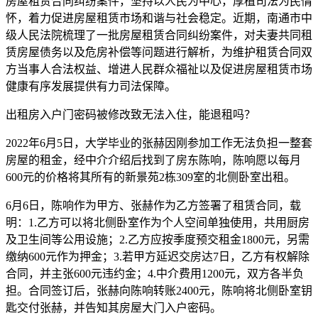
房屋租赁合同纠纷案件，坚持以人民为中心，厚植司法为民情
怀，着力促进房屋租赁市场和谐与社会稳定。近期，南通市中
级人民法院梳理了一批房屋租赁合同纠纷案件，对夫妻共同租
赁房屋债务以及危房补偿等问题进行解析，为维护租赁合同双
方当事人合法权益、增进人民群众福祉以及促进房屋租赁市场
健康有序发展提供有力司法保障。
出租房入户门密码被修改致无法入住，能退租吗？
2022年6月5日，大学毕业的张赫因刚参加工作无法负担一整套
房屋的租金，经中介介绍后找到了房东陈响，陈响愿以每月
600元的价格将其所有的新景苑2栋309室的北侧卧室出租。
6月6日，陈响作为甲方、张赫作为乙方签署了租赁合同，载
明：1.乙方可以将北侧卧室作为个人空间单独使用，共用厨房
及卫生间等公用设施；2.乙方应按季度预交租金1800元，另需
缴纳600元作为押金；3.若甲方延迟交房达7日，乙方有权解除
合同，并主张600元违约金；4.中介费用1200元，双方各半负
担。合同签订后，张赫向陈响转账2400元，陈响将北侧卧室钥
匙交付张赫，并告知其房屋大门入户密码。