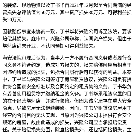
的装修、现场物资以及丁书华自2021年12月起至合同期满的经
营损失总评估值为50万元，其中资产损失30万元、可得利益损
失20万元。
因就赔偿事宜未协商一致，丁书华将兴隆公司诉至法院，要求
赔偿其损失。庭审中，兴隆公司辩称，认同资产损失，但由于
烧烤店尚未开业，不认同预期可得利益损失。
海安法院审理后认为，当事人一方不履行合同义务或者履行合
同义务不符合约定，造成对方损失的，损失赔偿额应当相当于
因违约所造成的损失，包括合同履行后可以获得的利益。本案
中，丁书华与兴隆公司签订了房屋租赁协议，兴隆公司负有提
供符合国家安全标准以及合同约定的租赁物的义务，丁书华负
有妥善使用租赁物并缴纳租金的义务。丁书华承租该房屋的目
的在于经营烧烤店，并进行装修。但因为该房屋存在重大安全
隐患，导致房屋无法继续装修。因而，丁书华租赁该房屋用于
经营的合同目的无法实现，且原因为兴隆公司未提供符合安全
规范的房屋，故由此造成的损失，兴隆公司应当承担赔偿责
任。关于赔偿损失范围，除直接损失外，还包括间接损失，主