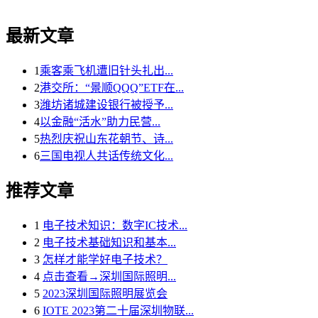
最新文章
1
乘客乘飞机遭旧针头扎出...
2
港交所：“景顺QQQ”ETF在...
3
潍坊诸城建设银行被授予...
4
以金融“活水”助力民营...
5
热烈庆祝山东花朝节、诗...
6
三国电视人共话传统文化...
推荐文章
1
电子技术知识：数字IC技术...
2
电子技术基础知识和基本...
3
怎样才能学好电子技术？
4
点击查看→深圳国际照明...
5
2023深圳国际照明展览会
6
IOTE 2023第二十届深圳物联...