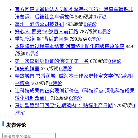
官方回应交通执法人员趴引擎盖被顶行：涉事车辆系非
法营运，后被社会车辆截停
549
阅读
0
评论
亳州一消防公司被处罚
493
阅读
0
评论
好心人“照亮”59岁盲人前行路
787
阅读
0
评论
重视“没问题”背后的问题
799
阅读
0
评论
本轮降雨过程基本结束 河南终止防汛四级应急响应
849
阅读
0
评论
第一次拿到身份证的他得了第一名
676
阅读
0
评论
消失的铺盖
675
阅读
0
评论
精致城市 书香润城 | 威海本土作家史怀宝文学作品亮相
书博会
562
阅读
0
评论
让科技成果真正实现创新价值（科技视点·深化科技成果
转化机制改革）
712
阅读
0
评论
深圳监管部门回应“过期鸡肉”：贴错生产日期
579
阅读
0
评论
发表评论