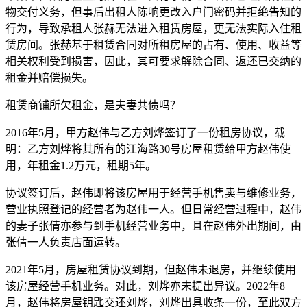
物交付义务，但事后出租人陈响更改入户门密码并拒绝告知的
行为，导致承租人张赫无法进入租赁房屋，更无法实际入住租
赁房间。张赫基于租赁合同对所租房屋的占有、使用、收益等
相关权利受到损害，因此，其可要求解除合同、返还已交纳的
租金并赔偿损失。
租赁商铺所欠租金，是夫妻共债吗？
2016年5月，甲方赵伟与乙方刘烨签订了一份租房协议，载
明：乙方刘烨将其所有的江海路30号房屋租赁给甲方赵伟使
用，年租金1.2万元，租期5年。
协议签订后，赵伟即将该房屋用于经营手机售卖与维修业务，
营业执照登记的经营者为赵伟一人。但日常经营过程中，赵伟
的妻子张倩亦参与到手机经营业务中，且在赵伟外出期间，由
张倩一人负责店面运转。
2021年5月，房屋租赁协议到期，但赵伟未退房，并继续使用
该房屋经营手机业务。对此，刘烨亦未提出异议。2022年8
月，赵伟将房屋钥匙交还刘烨，刘烨出具收条一份，至此双方