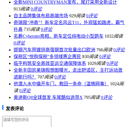
全新MINI COUNTRYMAN发布，尾灯采用全新设计
913
阅读
0
评论
自主品牌集体布局高端市场
929
阅读
0
评论
奇瑞叕“冲高”！新车定名风云T11，外观猛如路虎，霸气
扑鼻
735
阅读
0
评论
名爵Cyberster亮相，新车定位纯电动小型跑车
1032
阅读
0
评论
邯钢汽车用镀锌高强钢首次批量出口欧洲
766
阅读
0
评论
保税区“悦购保税”多领域惠企惠民
830
阅读
0
评论
临平构筑安全高效亚运交通保障体系
1029
阅读
0
评论
全新丰田凯美瑞假想图曝光，走出舒适区，主打运动激
进能行吗？
707
阅读
0
评论
他潜入水中撬开车门，救回一条命（温情网事）
1024
阅
读
0
评论
奥迪新Q8全球首发 车尾酷似途昂X
795
阅读
0
评论
发表评论