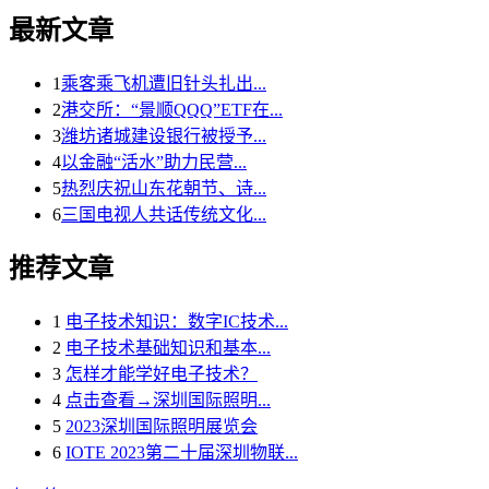
最新文章
1
乘客乘飞机遭旧针头扎出...
2
港交所：“景顺QQQ”ETF在...
3
潍坊诸城建设银行被授予...
4
以金融“活水”助力民营...
5
热烈庆祝山东花朝节、诗...
6
三国电视人共话传统文化...
推荐文章
1
电子技术知识：数字IC技术...
2
电子技术基础知识和基本...
3
怎样才能学好电子技术？
4
点击查看→深圳国际照明...
5
2023深圳国际照明展览会
6
IOTE 2023第二十届深圳物联...