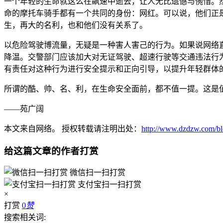
一个年轻的生命就这么在飙速中逝去，让人无比遗憾与惋惜。
命的摩托车骑手都有一个共同的身份：网红。可以说，他们正
生，再大的名利，也和他们没有关系了。
以危险驾驶博流量，无疑是一种害人害己的行为。如果说网络
降温。交警部门应该加大对无证驾驶、超速行驶等交通违法行为
有责任对这种行为进行安全提示和正向引导，以提升年轻群体
所谓的酷、帅、名、利，在生命安全面前，都不值一提。这是
——苑广阔
本文来自网络。 授权转载请注明出处：
http://www.dzdzw.com/blo
给这篇文章的作者打赏
微信扫一扫打赏
支付宝扫一扫打赏
×
打赏
0
赞
搜索相关词: