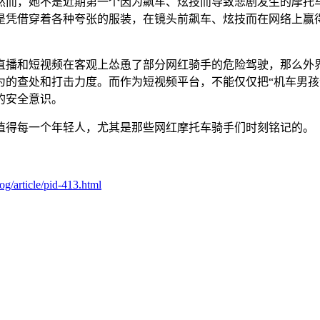
然而，她不是近期第一个因为飙车、炫技而导致悲剧发生的摩托
是凭借穿着各种夸张的服装，在镜头前飙车、炫技而在网络上赢
直播和短视频在客观上怂恿了部分网红骑手的危险驾驶，那么外
的查处和打击力度。而作为短视频平台，不能仅仅把“机车男孩”
的安全意识。
值得每一个年轻人，尤其是那些网红摩托车骑手们时刻铭记的。
g/article/pid-413.html