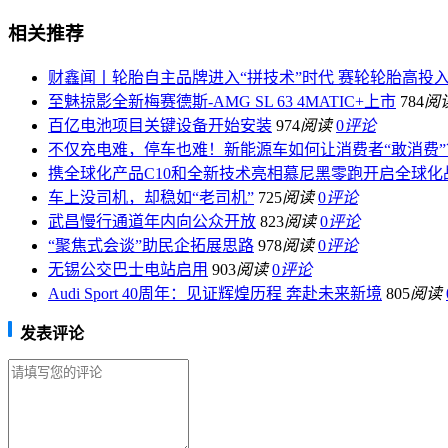
相关推荐
财鑫闻丨轮胎自主品牌进入“拼技术”时代 赛轮轮胎高投
至魅掠影全新梅赛德斯-AMG SL 63 4MATIC+上市
784
阅
百亿电池项目关键设备开始安装
974
阅读
0
评论
不仅充电难，停车也难！新能源车如何让消费者“敢消费”
携全球化产品C10和全新技术亮相慕尼黑零跑开启全球化
车上没司机，却稳如“老司机”
725
阅读
0
评论
武昌慢行通道年内向公众开放
823
阅读
0
评论
“聚焦式会谈”助民企拓展思路
978
阅读
0
评论
无锡公交巴士电站启用
903
阅读
0
评论
Audi Sport 40周年：见证辉煌历程 奔赴未来新境
805
阅读
发表评论