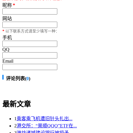
昵称
*
网站
*
以下联系方式请至少填写一种：
手机
QQ
Email
评论列表(
0
)
最新文章
1
乘客乘飞机遭旧针头扎出...
2
港交所：“景顺QQQ”ETF在...
3
潍坊诸城建设银行被授予...