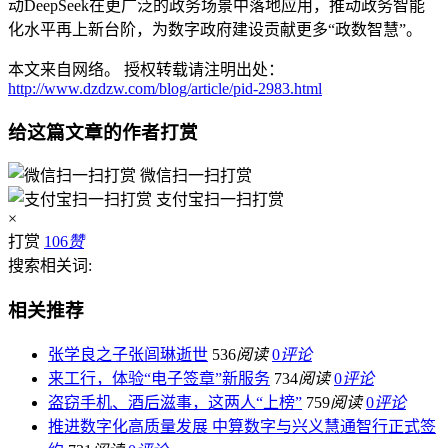
动DeepSeek在更广泛的政务场景中落地应用，推动政务智能
化水平再上新台阶，为数字政府建设贡献更多“政数智慧”。
本文来自网络。 授权转载请注明出处：
http://www.dzdzw.com/blog/article/pid-2983.html
给这篇文章的作者打赏
微信扫一扫打赏
支付宝扫一扫打赏
×
打赏
106
赞
搜索相关词:
相关推荐
张学良之子张闾琳逝世
536
阅读
0
评论
来工行，体验“电子签章”新服务
734
阅读
0
评论
盗窃手机、酒后滋事，这两人“上榜”
759
阅读
0
评论
推进数字化高质量发展 中算数字与兴义慧通智行正式签