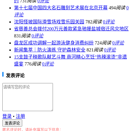
约
731
阅读
0
评论
第十七届中国四大名石雕刻艺术展在北京开幕
494
阅读
0
评论
沈阳怪坡国际滑雪场戏雪乐园关园
782
阅读
0
评论
省慈善总会拨付200万元善款紧急驰援盐城宿迁风灾地区
831
阅读
0
评论
盘龙区成功调解一起游泳健身消费纠纷
724
阅读
0
评论
新闻集萃｜防火演练 守护森林安全
821
阅读
0
评论
15支鼓子秧歌队献艺斗舞 商河精心烹饪“热辣滚烫”非遗
盛宴
776
阅读
0
评论
发表评论
登录
•
注册
匿名评论时，请补充填写以下信息：