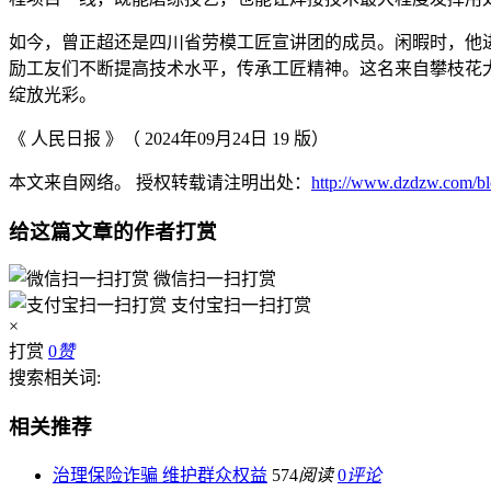
如今，曾正超还是四川省劳模工匠宣讲团的成员。闲暇时，他
励工友们不断提高技术水平，传承工匠精神。这名来自攀枝花大
绽放光彩。
《 人民日报 》（ 2024年09月24日 19 版）
本文来自网络。 授权转载请注明出处：
http://www.dzdzw.com/blo
给这篇文章的作者打赏
微信扫一扫打赏
支付宝扫一扫打赏
×
打赏
0
赞
搜索相关词:
相关推荐
治理保险诈骗 维护群众权益
574
阅读
0
评论