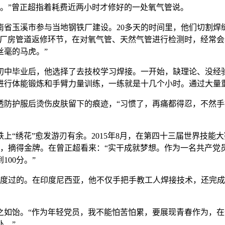
。”曾正超指着耗费近两小时才修好的一处氧气管说。
南省玉溪市参与当地钢铁厂建设。20多天的时间里，他们切割焊
是厂房管道返修环节，在对氧气管、天然气管进行检测时，经常
丝毫的马虎。”
。初中毕业后，他选择了去技校学习焊接。一开始，缺理论、没经
进行体能锻炼和手臂力量训练，一练就是十几个小时。通过大量
透防护服后烫伤皮肤留下的痕迹，“习惯了，再痛都得忍，不然
上“绣花”愈发游刃有余。2015年8月，在第四十三届世界技能
出，摘得金牌。在曾正超看来：“实干成就梦想。作为一名共产党
00分。”
地度过的。在印度尼西亚，他不仅手把手教工人焊接技术，还完
如饴。“作为年轻党员，我不能怕苦怕累，要展现青春作为，在
。”