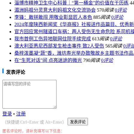
淄博市精神卫生中心科普｜“第一桶金”的价值在于历练
4
湄洲妈祖分灵意大利妈祖文化交流协会
570
阅读
0
评论
李锋：敢拼敢闯 用敬业彰显匠人本色
885
阅读
0
评论
2024年度陕西新闻奖《华商报》社报送作品篇目、优秀
官方回应常州隧道口车祸：两人受伤无生命危险 系司机
我市首例工伤异地联网住院手续完成
613
阅读
0
评论
澳大利亚悉尼西部发生枪击事件 致2人受伤
565
阅读
0
评
桑梓泼墨凝“蔬”香，潍坊寿光举办致敬故乡主题书法作品
在“生死对话”间 点亮迷途的微光
790
阅读
0
评论
发表评论
登录
•
注册
（快捷键:Ctrl+Enter 或 Alt+Enter）
匿名评论时，请补充填写以下信息：