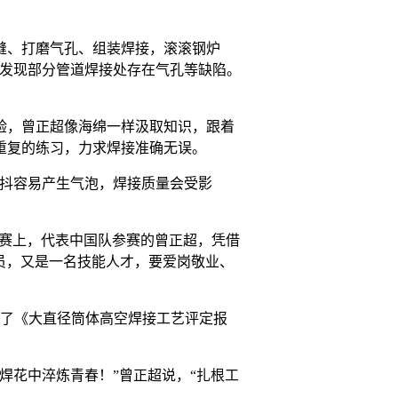
缝、打磨气孔、组装焊接，滚滚钢炉
会发现部分管道焊接处存在气孔等缺陷。
验，曾正超像海绵一样汲取知识，跟着
重复的练习，力求焊接准确无误。
手抖容易产生气泡，焊接质量会受影
大赛上，代表中国队参赛的曾正超，凭借
员，又是一名技能人才，要爱岗敬业、
成了《大直径筒体高空焊接工艺评定报
焊花中淬炼青春！”曾正超说，“扎根工