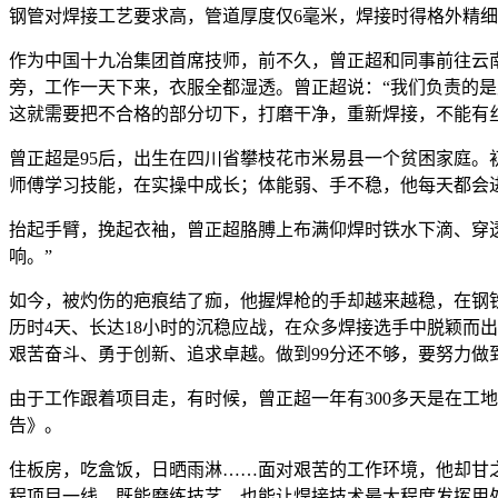
钢管对焊接工艺要求高，管道厚度仅6毫米，焊接时得格外精细
作为中国十九冶集团首席技师，前不久，曾正超和同事前往云
旁，工作一天下来，衣服全都湿透。曾正超说：“我们负责的
这就需要把不合格的部分切下，打磨干净，重新焊接，不能有
曾正超是95后，出生在四川省攀枝花市米易县一个贫困家庭
师傅学习技能，在实操中成长；体能弱、手不稳，他每天都会
抬起手臂，挽起衣袖，曾正超胳膊上布满仰焊时铁水下滴、穿
响。”
如今，被灼伤的疤痕结了痂，他握焊枪的手却越来越稳，在钢铁
历时4天、长达18小时的沉稳应战，在众多焊接选手中脱颖而
艰苦奋斗、勇于创新、追求卓越。做到99分还不够，要努力做到1
由于工作跟着项目走，有时候，曾正超一年有300多天是在工
告》。
住板房，吃盒饭，日晒雨淋……面对艰苦的工作环境，他却甘之
程项目一线，既能磨练技艺，也能让焊接技术最大程度发挥用处