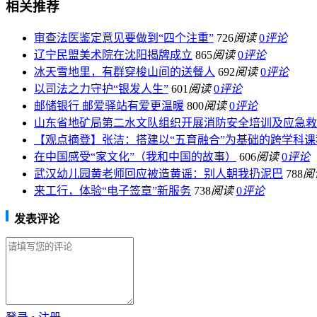
相关推荐
审查法医鉴定意见要做到“四个注重”
726
阅读
0
评论
辽宁民盟美术院在沈阳揭牌成立
865
阅读
0
评论
冰天雪地里，有群穿梭山间的送餐人
692
阅读
0
评论
以司法之力守护“银发人生”
601
阅读
0
评论
邮储银行 邮爱驿站有爱更温暖
800
阅读
0
评论
山东省地矿局第二水文队组织开展消防安全培训及应急救
【观点摘登】张洁：搭建以“五育融合”为基础的跨学科课
在中国感受“家文化”（我和中国的故事）
606
阅读
0
评论
武汉幼儿园黄老师回应被造黄谣：别人朝我扔泥巴
788
阅
来工行，体验“电子签章”新服务
738
阅读
0
评论
发表评论