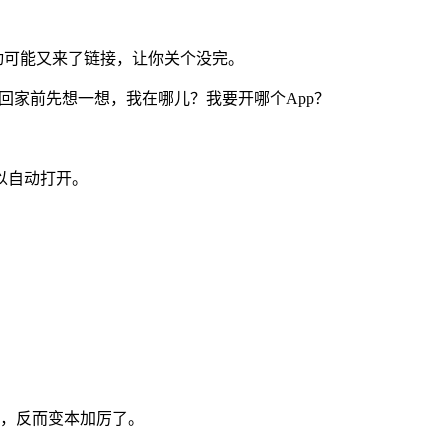
动可能又来了链接，让你关个没完。
p？回家前先想一想，我在哪儿？我要开哪个App？
以自动打开。
。
寞，反而变本加厉了。