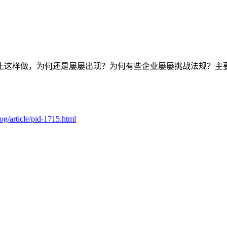
止这样做，为何还是屡屡出现？为何有些企业屡屡挑战法规？主
g/article/pid-1715.html