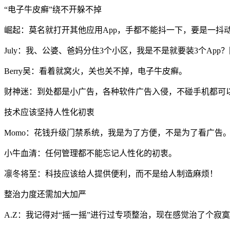
“电子牛皮癣”绕不开躲不掉
崛起：莫名就打开其他应用App，手都不能抖一下，要是一抖
July：我、公婆、爸妈分住3个小区，我是不是就要装3个Ap
Berry吴：看着就窝火，关也关不掉，电子牛皮癣。
财神迷：到处都是小广告，各种软件广告入侵，不碰手机都可
技术应该坚持人性化初衷
Momo：花钱升级门禁系统，我是为了方便，不是为了看广告
小牛血清：任何管理都不能忘记人性化的初衷。
凛冬将至：科技应该给人提供便利，而不是给人制造麻烦！
整治力度还需加大加严
A.Z：我记得对“摇一摇”进行过专项整治，现在感觉治了个寂