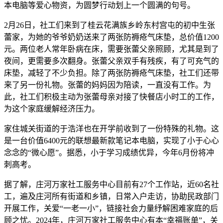
本电脑等爱心物资，为圆梦行动划上一个圆满的句号。
2月26日，社工们来到了桂云花满族乡岭东村宫屯的初中生张
蕾家，为她的爷爷奶奶送来了两张防褥疮气床垫，总价值1200
元。两位老人常年卧病在床，需要张蕾父亲照顾，尤其是到了
夜间，更需要多次翻身。张蕾父亲双手有残疾，有了可充气的
床垫，减轻了不少负担。除了两张防褥疮气床垫，社工们还带
来了另一份礼物。张蕾的妈妈因为陪读，一直没有工作。为
此，社工们积极主动为张蕾母亲对接了快餐店小时工的工作，
为这个家庭缓解经济压力。
家住城关街道的于浩洋也在开学前收到了一份特殊的礼物。这
是一台价值6400元的联想最新款笔记本电脑，实现了小于心心
念念的“微心愿”。据悉，小于学习成绩优异，今年6月份将冲
刺高考。
据了解，庄河万家社工服务中心目前有27个工作站，近60名社
工，遍及庄河所有街道和乡镇，日常入户走访，协助民政部门
开展工作，关爱“一老一小”，链接社会力量纾解困难家庭的后
顾之忧。2024年，庄河万家社工服务中心有本“幸福账单”，关