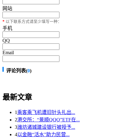
网站
*
以下联系方式请至少填写一种：
手机
QQ
Email
评论列表(
0
)
最新文章
1
乘客乘飞机遭旧针头扎出...
2
港交所：“景顺QQQ”ETF在...
3
潍坊诸城建设银行被授予...
4
以金融“活水”助力民营...