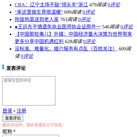
CBA：辽宁主场不敌“领头羊”浙江
479
阅读
0
评论
“来这里做生意很温暖”
699
阅读
0
评论
热饭热菜送到老人家
763
阅读
0
评论
●王远东不慎遗失执业医师执业证原件一
546
阅读
0
评论
【中国那些事儿】外媒：中国经济重大决策为世界带来
更多分享中国机遇红利
628
阅读
0
评论
没标准、难量化，婚介服务有点乱（百姓关注）
609
阅
读
0
评论
发表评论
登录
•
注册
匿名评论时，请补充填写以下信息：
昵称
*