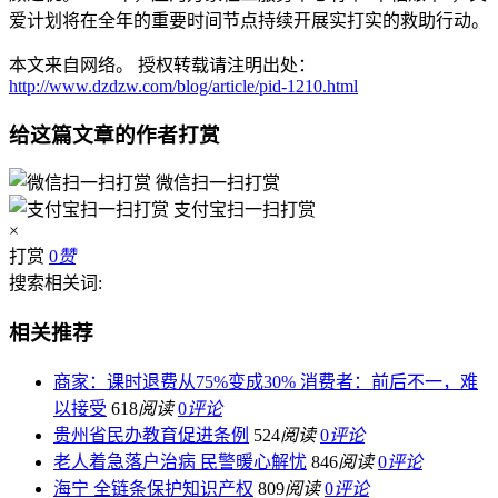
爱计划将在全年的重要时间节点持续开展实打实的救助行动。
本文来自网络。 授权转载请注明出处：
http://www.dzdzw.com/blog/article/pid-1210.html
给这篇文章的作者打赏
微信扫一扫打赏
支付宝扫一扫打赏
×
打赏
0
赞
搜索相关词:
相关推荐
商家：课时退费从75%变成30% 消费者：前后不一，难
以接受
618
阅读
0
评论
贵州省民办教育促进条例
524
阅读
0
评论
老人着急落户治病 民警暖心解忧
846
阅读
0
评论
海宁 全链条保护知识产权
809
阅读
0
评论