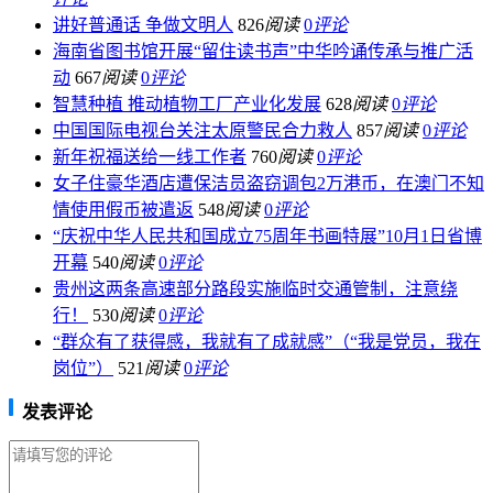
讲好普通话 争做文明人
826
阅读
0
评论
海南省图书馆开展“留住读书声”中华吟诵传承与推广活
动
667
阅读
0
评论
智慧种植 推动植物工厂产业化发展
628
阅读
0
评论
中国国际电视台关注太原警民合力救人
857
阅读
0
评论
新年祝福送给一线工作者
760
阅读
0
评论
女子住豪华酒店遭保洁员盗窃调包2万港币，在澳门不知
情使用假币被遣返
548
阅读
0
评论
“庆祝中华人民共和国成立75周年书画特展”10月1日省博
开幕
540
阅读
0
评论
贵州这两条高速部分路段实施临时交通管制，注意绕
行！
530
阅读
0
评论
“群众有了获得感，我就有了成就感”（“我是党员，我在
岗位”）
521
阅读
0
评论
发表评论