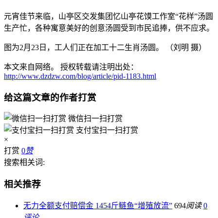
元宵佳节来临，山亭区交发集团忆山亭花馍工作室“花样”汤圆
生产忙，各种寓意美好的创意汤圆受到市民追捧，供不应求。
图为2月23日，工人们正在加工十二生肖汤圆。 （刘明 摄）
本文来自网络。 授权转载请注明出处：
http://www.dzdzw.com/blog/article/pid-1183.html
给这篇文章的作者打赏
微信扫一扫打赏
支付宝扫一扫打赏
×
打赏
0
赞
搜索相关词:
相关推荐
无力全额支付赔偿金 1454斤鲢鱼“增殖放流”
694
阅读
0
评论