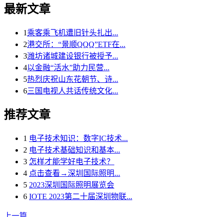
最新文章
1
乘客乘飞机遭旧针头扎出...
2
港交所：“景顺QQQ”ETF在...
3
潍坊诸城建设银行被授予...
4
以金融“活水”助力民营...
5
热烈庆祝山东花朝节、诗...
6
三国电视人共话传统文化...
推荐文章
1
电子技术知识：数字IC技术...
2
电子技术基础知识和基本...
3
怎样才能学好电子技术？
4
点击查看→深圳国际照明...
5
2023深圳国际照明展览会
6
IOTE 2023第二十届深圳物联...
上一篇