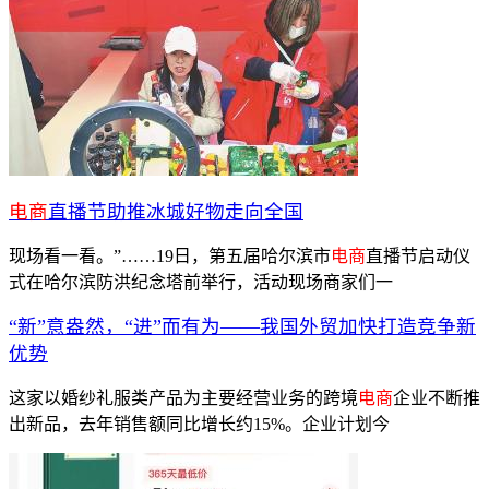
电商
直播节助推冰城好物走向全国
现场看一看。”……19日，第五届哈尔滨市
电商
直播节启动仪
式在哈尔滨防洪纪念塔前举行，活动现场商家们一
“新”意盎然，“进”而有为——我国外贸加快打造竞争新
优势
这家以婚纱礼服类产品为主要经营业务的跨境
电商
企业不断推
出新品，去年销售额同比增长约15%。企业计划今