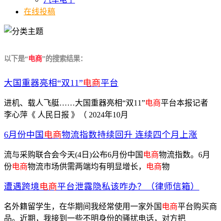
在线投稿
以下是“
电商
”的搜索结果：
大国重器亮相“双11”
电商
平台
进机、载人飞艇……大国重器亮相“双11”
电商
平台本报记者
李心萍《 人民日报 》（ 2024年10月
6月份中国
电商
物流指数持续回升 连续四个月上涨
流与采购联合会今天(4日)公布6月份中国
电商
物流指数。6月
份
电商
物流市场供需两端均有明显增长，
电商
物
遭遇跨境
电商
平台泄露隐私该咋办？（律师信箱）
名外籍留学生，在华期间我经常使用一家外国
电商
平台购买商
品。近期，我接到一些不明身份的骚扰电话，对方把