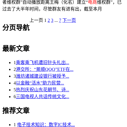
者维权群”自动播放距离王梅（化名）建立“
电商
维权群”，已
过去了大半年时间，尽管群友有进有出，截至本月
上一页
1
2
3
...
7
下一页
分页导航
最新文章
1
乘客乘飞机遭旧针头扎出...
2
港交所：“景顺QQQ”ETF在...
3
潍坊诸城建设银行被授予...
4
以金融“活水”助力民营...
5
热烈庆祝山东花朝节、诗...
6
三国电视人共话传统文化...
推荐文章
1
电子技术知识：数字IC技术...